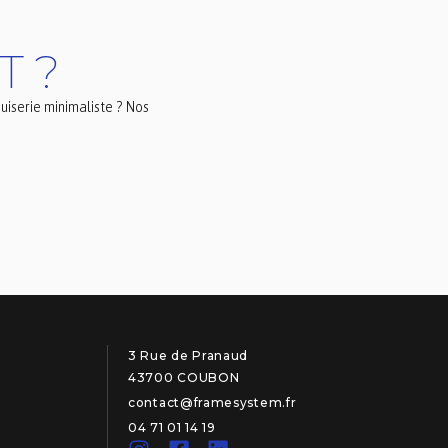
T ?
uiserie minimaliste ? Nos
3 Rue de Pranaud
43700 COUBON
contact@framesystem.fr
04 71 01 14 19